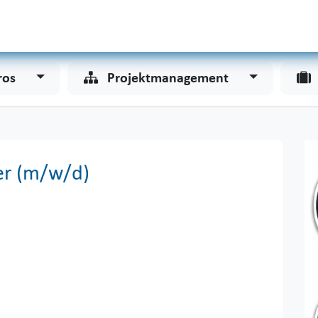
Odoo
Services
Unternehmen
ros
Projektmanagement
er (m/w/d)