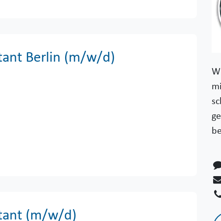
ant Berlin (m/w/d)
Wi
mi
sc
ge
be
tant (m/w/d)