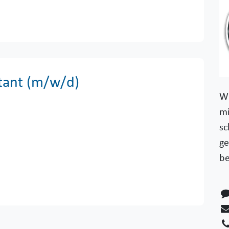
tant (m/w/d)
Wi
mi
sc
ge
be