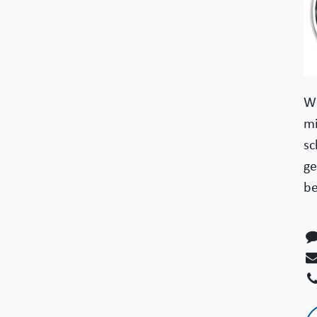
Wi
mi
sc
ge
be