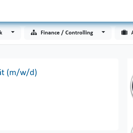
Odoo
Services
Unternehmen
ck
Finance / Controlling
ät (m/w/d) ​