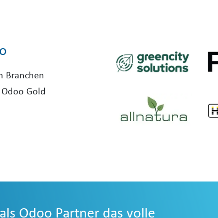
o
n Branchen
ls Odoo Gold
als Odoo Partner das volle