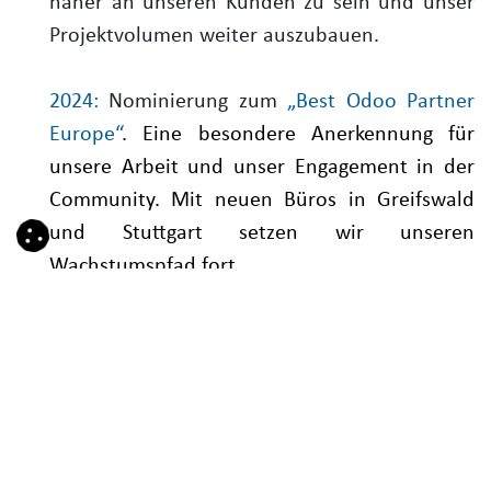
näher an unseren Kunden zu sein und unser
Projektvolumen weiter auszubauen.
2024:
Nominierung zum
„Best Odoo Partner
Europe“
. Eine besondere Anerkennung für
unsere Arbeit und unser Engagement in der
Community. Mit neuen Büros in Greifswald
und Stuttgart setzen wir unseren
Wachstumspfad fort.
2025:
15 Jahre Odoo-Partnerschaft voller
Innovation, Weiterentwicklung und
erfolgreicher Digitalprojekte mit Odoo.
Ein Video voller Glückwünsche