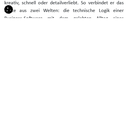
kreativ, schnell oder detailverliebt. So verbindet er das
Beste aus zwei Welten: die technische Logik einer
Business-Software mit dem gelebten Alltag eines
Unternehmens.
Möglichmacher statt Mitläufer
Functional Consultants sind im Odoo-Umfeld echte
Möglichmacher. Sie sorgen dafür, dass das System nicht
nur eingeführt, sondern auch sinnvoll genutzt wird.
Sie verbinden Prozessverständnis mit Systemkenntnis –
und machen aus einer Business-Software ein
funktionierendes Werkzeug für den Arbeitsalltag. Gerade
Odoo bietet die Grundlage dafür – durch einen
leistungsstarken Standard, viele
Konfigurationsmöglichkeiten und ein modular
aufgebautes System. Was daraus wird, entscheidet der