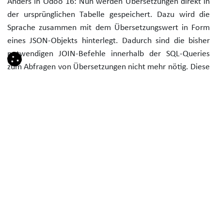
Anders in Odoo 16: Nun werden Übersetzungen direkt in
der ursprünglichen Tabelle gespeichert. Dazu wird die
Sprache zusammen mit dem Übersetzungswert in Form
eines JSON-Objekts hinterlegt. Dadurch sind die bisher
notwendigen JOIN-Befehle innerhalb der SQL-Queries
zum Abfragen von Übersetzungen nicht mehr nötig. Diese
Änderung ist gerade für das Laden von Ansichten
relevant, da dort sehr viele Übersetzungen auf einmal
abgefragt werden.
Fragment-Caching
Besonders im Bereich der Webseite und des E-Commerce
ist das Caching, also die Zwischenspeicherung von Teilen
der Webseite, spannend. Bei einem üblichen Aufbau hat
man einen Header, den Content, die Übersicht über
angebotene Produkte und den Footer - zum Beispiel mit