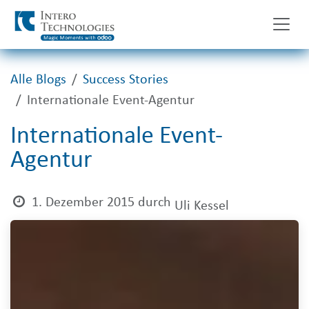
Zum Inhalt springen
Alle Blogs
Success Stories
Internationale Event-Agentur
Internationale Event-
Agentur
1. Dezember 2015
durch
Uli Kessel