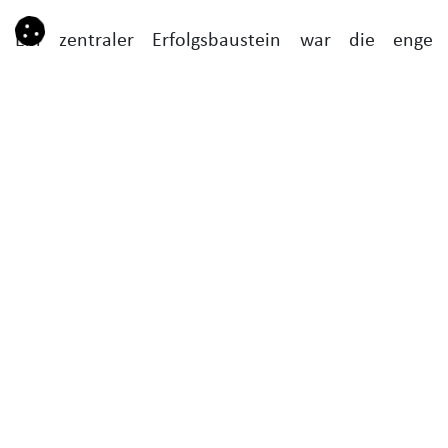
Ein zentraler Erfolgsbaustein war die enge
Abstimmung zwischen allen Beteiligten. Kurze
Kommunikationswege, klare Verantwortlichkeiten
und ein gemeinsames Zielbild sorgten dafür, dass
Entscheidungen schnell getroffen und umgesetzt
werden konnten. Gerade in einer Situation, in der
Zeit zum kritischen Faktor wurde, machte diese
Zusammenarbeit den entscheidenden
Unterschied.
Nahtlose Prozesse durch die Odoo-
Integration
Die Integration wurde technisch konsequent