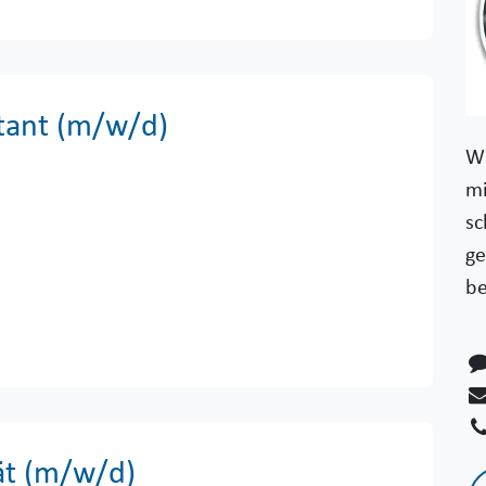
tant (m/w/d)
Wi
mi
sc
ge
be
ät (m/w/d) ​