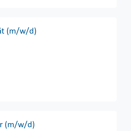
ät (m/w/d) ​
er (m/w/d)