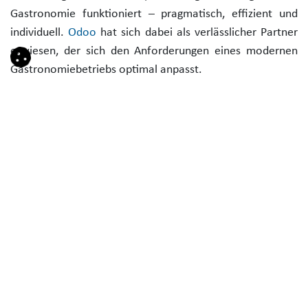
Gastronomie funktioniert – pragmatisch, effizient und
individuell.
Odoo
hat sich dabei als verlässlicher Partner
erwiesen, der sich den Anforderungen eines modernen
Gastronomiebetriebs optimal anpasst.
Lieber David, wir wünschen dir viele Gäste, kreative Ideen
und weiterhin so viel Energie mit Odoo.
Sie führen ein Café oder
planen eine Neueröffnung?
Lassen Sie sich beraten!
Rufen Sie uns an unter 03831 44557 0