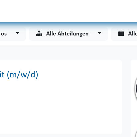
Odoo
Services
Unternehmen
ros
Alle Abteilungen
All
tät (m/w/d)